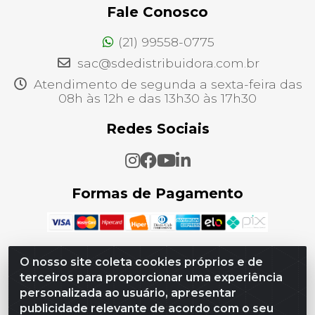
Fale Conosco
(21) 99558-0775
sac@sdedistribuidora.com.br
Atendimento de segunda a sexta-feira das
08h às 12h e das 13h30 às 17h30
Redes Sociais
Formas de Pagamento
O nosso site coleta cookies próprios e de
terceiros para proporcionar uma experiência
SDE Distribuidora - CNPJ 21.256.822/0001-08 - Estrada
personalizada ao usuário, apresentar
Do Tingui, 00740 - Campo Grande, Rio de Janeiro/RJ -
CEP 23075-007
publicidade relevante de acordo com o seu