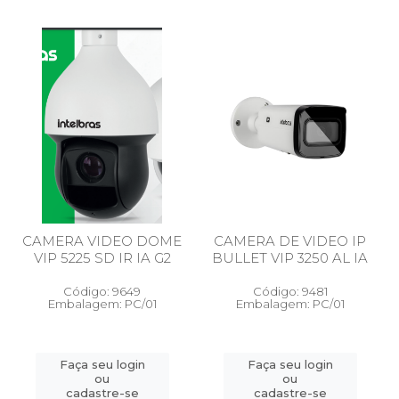
CAMERA VIDEO DOME
CAMERA DE VIDEO IP
VIP 5225 SD IR IA G2
BULLET VIP 3250 AL IA
Código: 9649
Código: 9481
Embalagem: PC/01
Embalagem: PC/01
Faça seu login
Faça seu login
ou
ou
cadastre-se
cadastre-se