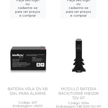
Faça seu login
Faça seu login
ou
ou
cadastre-se
cadastre-se
para ver preços
para ver preços
e comprar
e comprar
BATERIA VRLA 12V XB
MODULO BATERIA
12AL PARA ALARME
RACK/TORRE MB1209
72V-RT
Código: 507
Código: 5094
Embalagem: UN/01
Embalagem: MB 1209 72V-RT