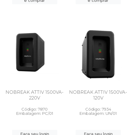
e comprar
e comprar
NOBREAK ATTIV 1500VA-
NOBREAK ATTIV 1500VA-
220V
120V
Código: 7870
Código: 7934
Embalagem: PC/01
Embalagem: UN/01
Faça seu login
Faça seu login