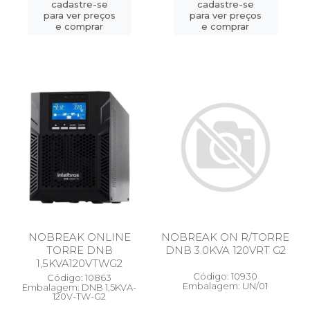
cadastre-se
cadastre-se
para ver preços
para ver preços
e comprar
e comprar
NOBREAK ONLINE
NOBREAK ON R/TORRE
TORRE DNB
DNB 3.0KVA 120VRT G2
1,5KVA120VTWG2
Código: 10930
Código: 10863
Embalagem: UN/01
Embalagem: DNB 1,5KVA-
120V-TW-G2