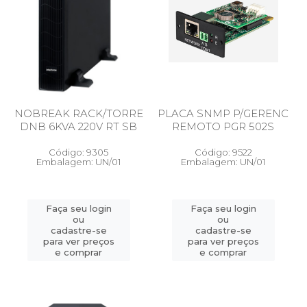
NOBREAK RACK/TORRE
PLACA SNMP P/GERENC
DNB 6KVA 220V RT SB
REMOTO PGR 502S
Código: 9305
Código: 9522
Embalagem: UN/01
Embalagem: UN/01
Faça seu login
Faça seu login
ou
ou
cadastre-se
cadastre-se
para ver preços
para ver preços
e comprar
e comprar