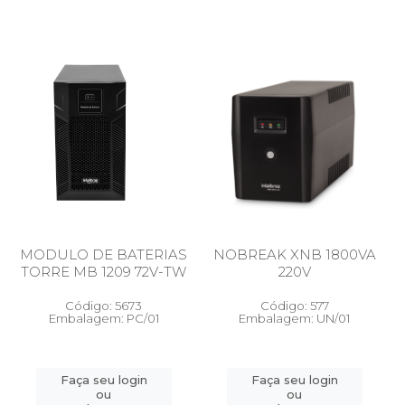
MODULO DE BATERIAS
NOBREAK XNB 1800VA
TORRE MB 1209 72V-TW
220V
Código: 5673
Código: 577
Embalagem: PC/01
Embalagem: UN/01
Faça seu login
Faça seu login
ou
ou