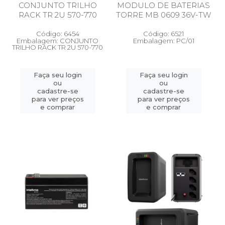
CONJUNTO TRILHO
MODULO DE BATERIAS
RACK TR 2U 570-770
TORRE MB 0609 36V-TW
Código: 6454
Código: 6521
Embalagem: CONJUNTO
Embalagem: PC/01
TRILHO RACK TR 2U 570-770
Faça seu login
Faça seu login
ou
ou
cadastre-se
cadastre-se
para ver preços
para ver preços
e comprar
e comprar