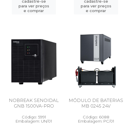
cadastre-se
cadastre-se
para ver preços
para ver preços
e comprar
e comprar
NOBREAK SENOIDAL
MÓDULO DE BATERIAS
GNB 1500VA-PRO
MB 0245 24V
Código: 5991
Código: 6088
Embalagem: UN/01
Embalagem: PC/01