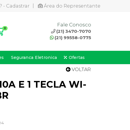
|
? - Cadastrar
Área do Representante
Fale Conosco
0
(21) 3470-7070
(21) 99558-0775
es
Seguranca Eletronica
Ofertas
VOLTAR
0A E 1 TECLA WI-
BR
94