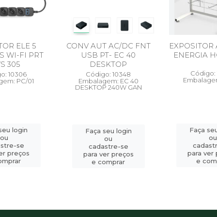
OR ELE 5
CONV AUT AC/DC FNT
EXPOSITOR
 WI-FI PRT
USB PT- EC 40
ENERGIA H
S 305
DESKTOP
Código:
o: 10306
Código: 10348
Embalagem
gem: PC/01
Embalagem: EC 40
DESKTOP 240W GAN
seu login
Faça seu
Faça seu login
ou
ou
ou
stre-se
cadast
cadastre-se
er preços
para ver
para ver preços
omprar
e com
e comprar