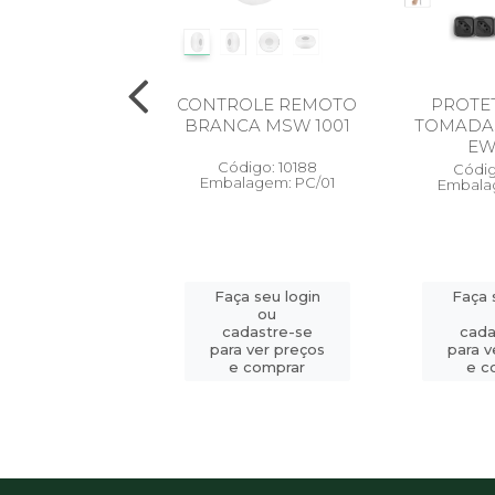
NVERSOR
CONTROLE REMOTO
PROTET
ATICO AC/DC
BRANCA MSW 1001
TOMADAS
TE USB PRE
EW
Código: 10188
digo: 10533
Códig
Embalagem: PC/01
em: EC 40 POWER
Embala
140W GAN
Faça seu login
Faça 
a seu login
ou
ou
cadastre-se
cada
adastre-se
para ver preços
para v
a ver preços
e comprar
e c
 comprar