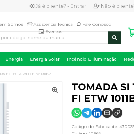
|
Já é cliente? - Entrar
Não é cliente
em Somos
Assistência Técnica
Fale Conosco
Eventos
Energia
Energia Solar
Incêndio E Iluminação
Red
0A E 1 TECLA WI-FI ETW 1011BR
TOMADA SI 1
FI ETW 1011
Código do Fabricante: 43003
Código: 10665