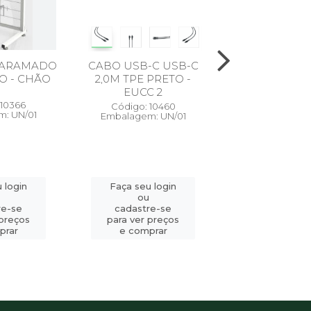
 ARAMADO
CABO USB-C USB-C
CONVER
O - CHÃO
2,0M TPE PRETO -
AUTOMATICO
EUCC 2
FONTE USB
 10366
Código: 10460
Código: 10
: UN/01
Embalagem: UN/01
Embalagem: EC 
140W GA
 login
Faça seu login
Faça seu l
ou
ou
re-se
cadastre-se
cadastre-
 preços
para ver preços
para ver pr
prar
e comprar
e compr