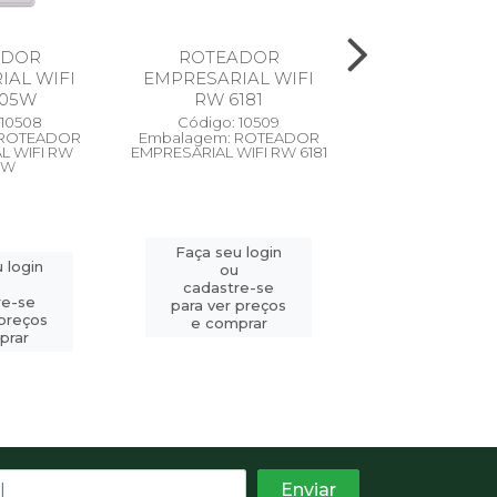
ADOR
ROTEADOR
SWITCH GE 
IAL WIFI
EMPRESARIAL WIFI
SFP 10000 
305W
RW 6181
S3328
 10508
Código: 10509
Código: 10
 ROTEADOR
Embalagem: ROTEADOR
Embalagem: 
L WIFI RW
EMPRESARIAL WIFI RW 6181
5W
Faça seu l
Faça seu login
 login
ou
ou
cadastre-
cadastre-se
re-se
para ver pr
para ver preços
 preços
e compr
e comprar
prar