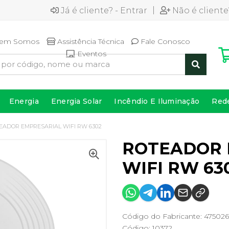
|
Já é cliente? - Entrar
Não é cliente
em Somos
Assistência Técnica
Fale Conosco
Eventos
Energia
Energia Solar
Incêndio E Iluminação
Red
EADOR EMPRESARIAL WIFI RW 6302
ROTEADOR 
WIFI RW 63
Código do Fabricante: 475026
Código: 10372