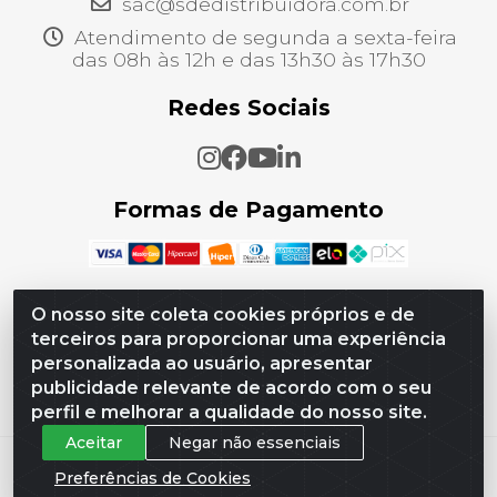
sac@sdedistribuidora.com.br
Atendimento de segunda a sexta-feira
das 08h às 12h e das 13h30 às 17h30
Redes Sociais
Formas de Pagamento
O nosso site coleta cookies próprios e de
terceiros para proporcionar uma experiência
SDE Distribuidora - CNPJ 21.256.822/0001-08 -
personalizada ao usuário, apresentar
Estrada Do Tingui, 00740 - Campo Grande, Rio de
Janeiro/RJ - CEP 23075-007
publicidade relevante de acordo com o seu
perfil e melhorar a qualidade do nosso site.
Aceitar
Negar não essenciais
Preferências de Cookies