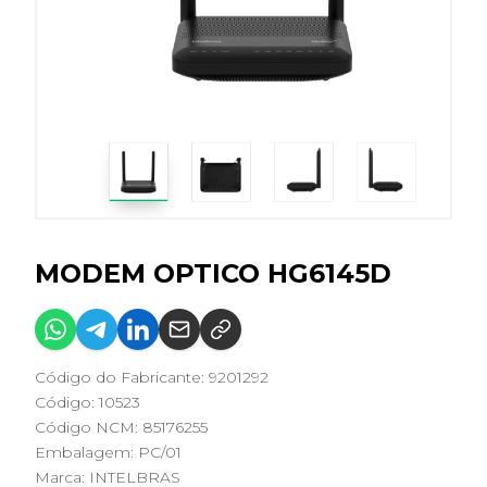
MODEM OPTICO HG6145D
Código do Fabricante: 9201292
Código: 10523
Código NCM: 85176255
Embalagem: PC/01
Marca:
INTELBRAS