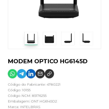
MODEM OPTICO HG6145D
Código do Fabricante: 4780221
Código: 10155
Código NCM: 85176255
Embalagem: ONT HG6145D2
Marca:
INTELBRAS