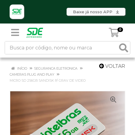
Baixe já nosso APP
0
VOLTAR
INÍCIO
SEGURANCA ELETRONICA
CAMERAS PLUG AND PLAY
MICRO SD 256GB SANDISK P/ GRAV DE VIDEO