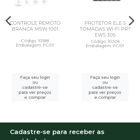
CONTROLE REMOTO
PROTETOR ELE 5
BRANCA MSW 1001
TOMADAS WI-FI PRT
EWS 305
Código: 10188
Código: 10306
Embalagem: PC/01
Embalagem: PC/01
Faça seu login
Faça seu login
ou
ou
cadastre-se
cadastre-se
para ver preços
para ver preços
e comprar
e comprar
Cadastre-se para receber as