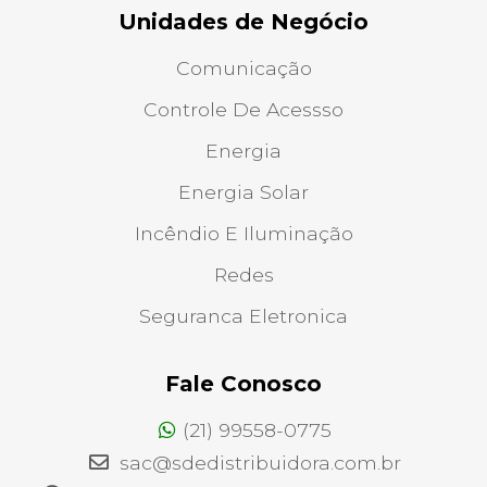
Unidades de Negócio
Comunicação
Controle De Acessso
Energia
Energia Solar
Incêndio E Iluminação
Redes
Seguranca Eletronica
Fale Conosco
(21) 99558-0775
sac@sdedistribuidora.com.br