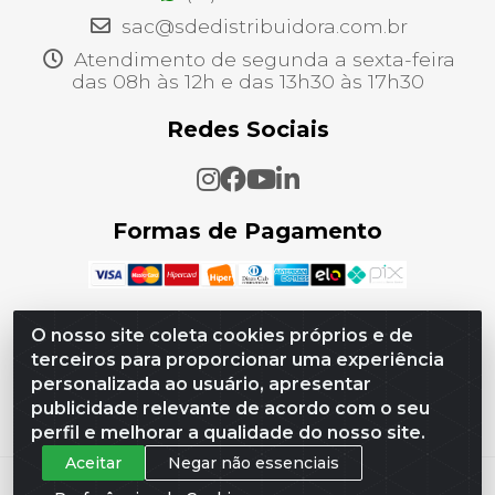
sac@sdedistribuidora.com.br
Atendimento de segunda a sexta-feira
das 08h às 12h e das 13h30 às 17h30
Redes Sociais
Formas de Pagamento
O nosso site coleta cookies próprios e de
terceiros para proporcionar uma experiência
SDE Distribuidora - CNPJ 21.256.822/0001-08 -
personalizada ao usuário, apresentar
Estrada Do Tingui, 00740 - Campo Grande, Rio de
Janeiro/RJ - CEP 23075-007
publicidade relevante de acordo com o seu
perfil e melhorar a qualidade do nosso site.
Aceitar
Negar não essenciais