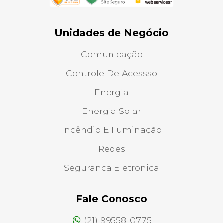
Unidades de Negócio
Comunicação
Controle De Acessso
Energia
Energia Solar
Incêndio E Iluminação
Redes
Seguranca Eletronica
Fale Conosco
(21) 99558-0775