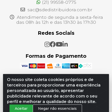
(21) 99558-0775
sac@sdedistribuidora.com.br
Atendimento de segunda a sexta-feira
das 08h às 12h e das 13h30 às 17h30
Redes Sociais
Formas de Pagamento
O nosso site coleta cookies próprios e de
terceiros para proporcionar uma experiência
SDE Distribuidora - CNPJ 21.256.822/0001-08 -
personalizada ao usuário, apresentar
Estrada Do Tingui, 00740 - Campo Grande, Rio de
Janeiro/RJ - CEP 23075-007
publicidade relevante de acordo com o seu
perfil e melhorar a qualidade do nosso site.
Aceitar
Negar não essenciais