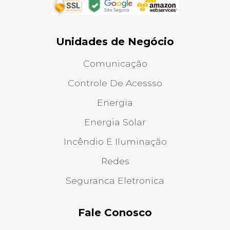
Unidades de Negócio
Comunicação
Controle De Acessso
Energia
Energia Solar
Incêndio E Iluminação
Redes
Seguranca Eletronica
Fale Conosco