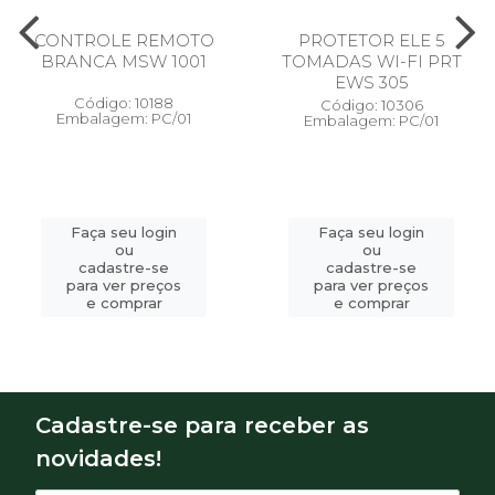
CONTROLE REMOTO
PROTETOR ELE 5
BRANCA MSW 1001
TOMADAS WI-FI PRT
EWS 305
Código: 10188
Código: 10306
Embalagem: PC/01
Embalagem: PC/01
Faça seu login
Faça seu login
ou
ou
cadastre-se
cadastre-se
para ver preços
para ver preços
e comprar
e comprar
Cadastre-se para receber as
novidades!