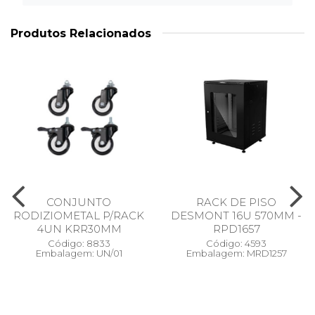
Produtos Relacionados
CONJUNTO
RACK DE PISO
RODIZIOMETAL P/RACK
DESMONT 16U 570MM -
4UN KRR30MM
RPD1657
Código: 8833
Código: 4593
Embalagem: UN/01
Embalagem: MRD1257