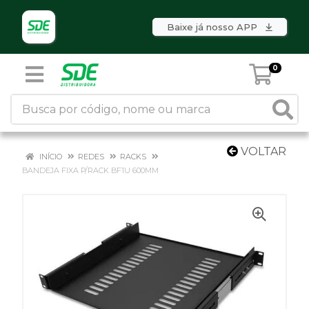
Baixe já nosso APP
0
VOLTAR
INÍCIO
REDES
RACKS
BANDEJA FIXA P/RACK BF1U 600MM