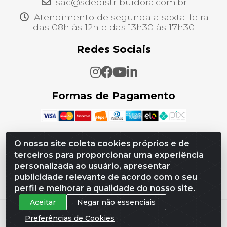
sac@sdedistribuidora.com.br
Atendimento de segunda a sexta-feira
das 08h às 12h e das 13h30 às 17h30
Redes Sociais
Formas de Pagamento
O nosso site coleta cookies próprios e de
terceiros para proporcionar uma experiência
SDE Distribuidora - CNPJ 21.256.822/0001-08 -
personalizada ao usuário, apresentar
Estrada Do Tingui, 00740 - Campo Grande, Rio de
Janeiro/RJ - CEP 23075-007
publicidade relevante de acordo com o seu
perfil e melhorar a qualidade do nosso site.
Aceitar
Negar não essenciais
Preferências de Cookies